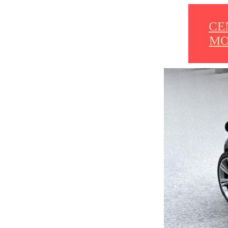
CE
MO