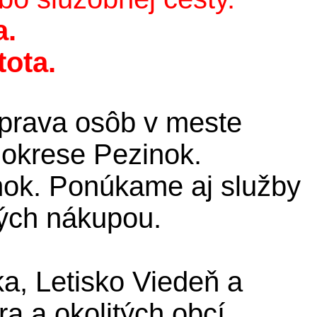
a.
tota.
eprava osôb v meste
okrese Pezinok.
nok. Ponúkame aj služby
ných nákupou.
a, Letisko Viedeň a
 a okolitých obcí.