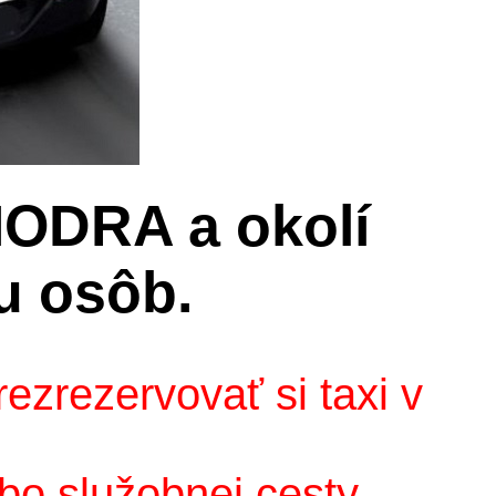
MODRA a okolí
u osôb.
ezrezervovať si taxi v
bo služobnej cesty.