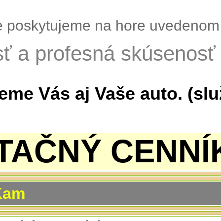
e poskytujeme na hore uvedenom 
sť a profesná skúsenosť j
ieme Vás aj Vaše auto. (sl
AČNÝ CENN
Kam