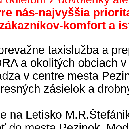
re nás-najvyššia priorit
zákazníkov-komfort a is
 prevažne taxislužba a pr
 a okolitých obciach v 
hádza v centre mesta Pezi
resných zásielok a drob
 na Letisko M.R.Štefánik
ť do mesta Pezinok, Modra