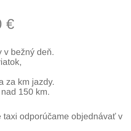
0 €
y v bežný deň.
iatok,
fa za km jazdy.
a nad 150 km.
vé taxi odporúčame objednávať v