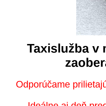
Taxislužba v
zaober
Odporúčame prilietajú
Ideálne aj deň pre