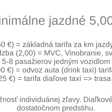
nimálne jazdné 5,0
0 €) = základná tarifa za km jazd
zba (2,00) = MVC, Vinobranie, sv
5-8 pasažierov jedným vozidlom
 €) = odvoz auta (drink taxi) tari
5 €) = tarifa diaľove taxi => tras
žnosť individuánej zľavy. Diaľko
dostatočnom predstihu.