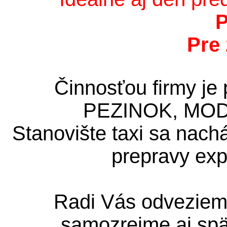
P
Pre 
Činnosťou firmy je
PEZINOK, MODRA
Stanovište taxi sa nac
prepravy exp
Radi Vás odvezieme
samozrejme aj spä