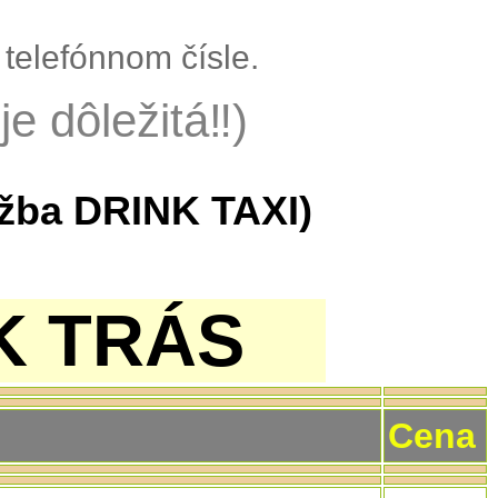
telefónnom čísle.
e dôležitá‼)
užba DRINK TAXI)
ÍK TRÁS
Cena