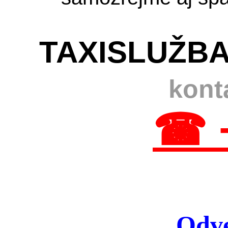
TAXISLUŽBA
kont
☎ 
Odve