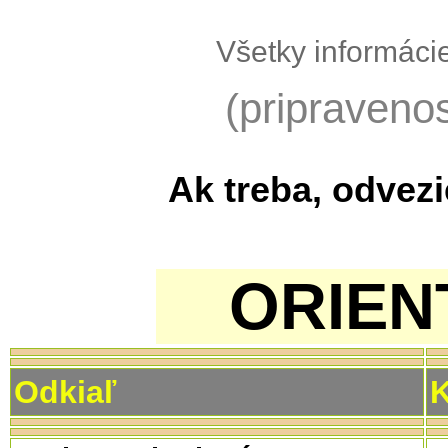
Všetky informáci
(pripraveno
Ak treba, odvez
ORIENT
Odkiaľ