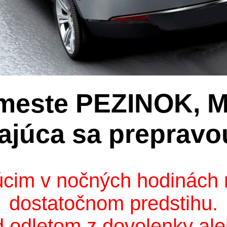
 meste PEZINOK, 
ajúca sa prepravo
cim v nočných hodinách r
dostatočnom predstihu.
d odletom z dovolenky ale