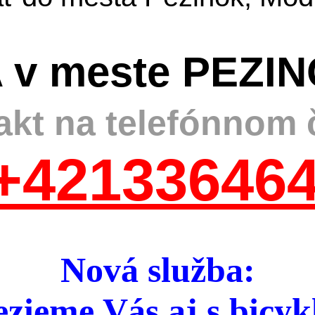
 v meste PEZI
akt na telefónnom č
+421336464
Nová služba:
zieme Vás aj s bicyk