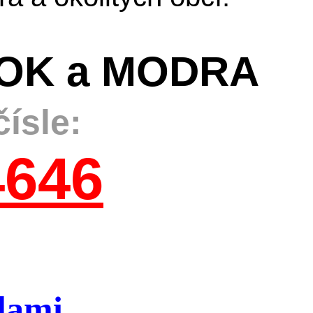
NOK a MODRA
ísle:
646
lami.