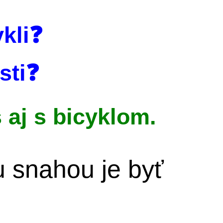
ykli❓
sti❓
aj s bicyklom.
u snahou je byť