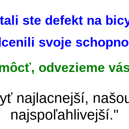
ali ste defekt na bic
cenili svoje schopno
ôcť, odvezieme vás 
byť najlacnejší, našo
najspoľahlivejší."